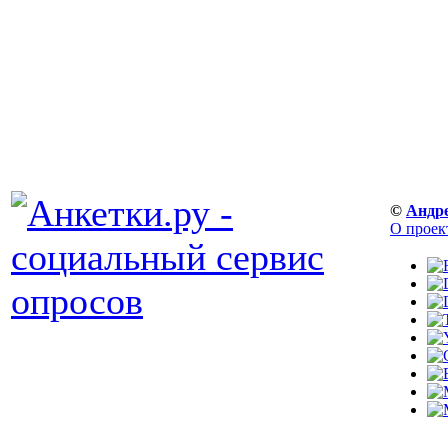
©
Андр
О проек