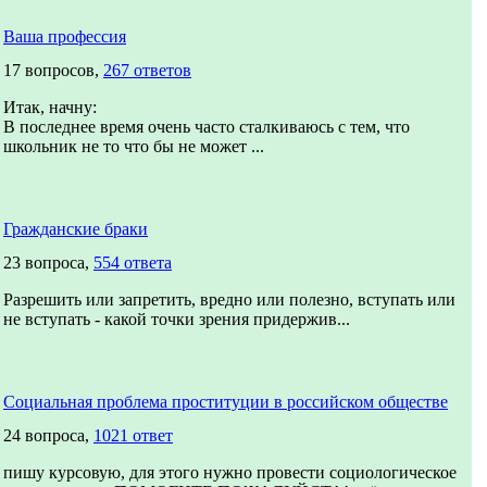
Ваша профессия
17 вопросов,
267 ответов
Итак, начну:
В последнее время очень часто сталкиваюсь с тем, что
школьник не то что бы не может ...
Гражданские браки
23 вопроса,
554 ответа
Разрешить или запретить, вредно или полезно, вступать или
не вступать - какой точки зрения придержив...
Социальная проблема проституции в российском обществе
24 вопроса,
1021 ответ
пишу курсовую, для этого нужно провести социологическое