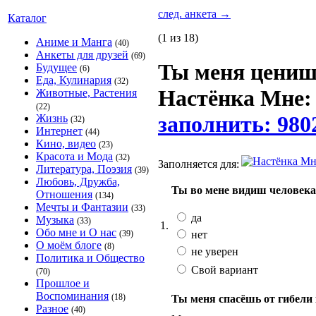
след. анкета
→
Каталог
(1 из 18)
Аниме и Манга
(40)
Анкеты для друзей
(69)
Ты меня цени
Будущее
(6)
Еда, Кулинария
(32)
Настёнка Мне: 
Животные, Растения
(22)
заполнить: 980
Жизнь
(32)
Интернет
(44)
Кино, видео
(23)
Красота и Мода
(32)
Заполняется для:
Литература, Поэзия
(39)
Любовь, Дружба,
Ты во мене видиш человека
Отношения
(134)
Мечты и Фантазии
(33)
да
Музыка
(33)
1.
Обо мне и О нас
нет
(39)
О моём блоге
(8)
не уверен
Политика и Общество
Свой вариант
(70)
Прошлое и
Воспоминания
(18)
Ты меня спасёшь от гибели 
Разное
(40)