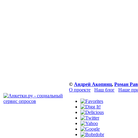
©
Андрей Акопянц
,
Роман Рав
О проекте
Наш блог
Наше при