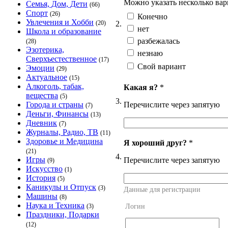
Можно указать несколько вар
Семья, Дом, Дети
(66)
Спорт
(26)
Конечно
Увлечения и Хобби
2.
(20)
нет
Школа и образование
разбежалась
(28)
Эзотерика,
незнаю
Сверхъестественное
(17)
Свой вариант
Эмоции
(29)
Актуальное
(15)
Алкоголь, табак,
Какая я?
*
вещества
(5)
3.
Перечислите через запятую
Города и страны
(7)
Деньги, Финансы
(13)
Дневник
(7)
Журналы, Радио, ТВ
(11)
Здоровье и Медицина
Я хороший друг?
*
(21)
4.
Игры
Перечислите через запятую
(9)
Искусство
(1)
История
(5)
Каникулы и Отпуск
(3)
Данные для регистрации
Машины
(8)
Наука и Техника
Логин
(3)
Праздники, Подарки
(12)