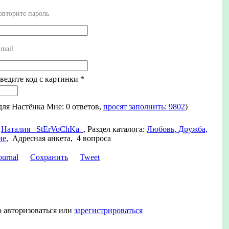
овторите пароль
mail
Введите код с картинки
*
 для Настёнка Мне: 0 ответов,
просят заполнить: 9802
)
Наталия _StErVoChKa_
,
Раздел каталога:
Любовь, Дружба,
ие
,
Адресная анкета, 4 вопроса
Сохранить
Tweet
о авторизоваться или
зарегистрироваться