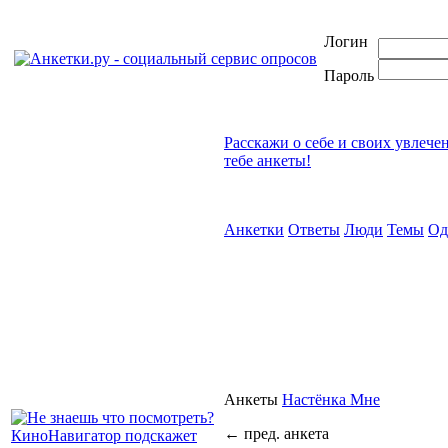
Логин
Пароль
Расскажи о себе и своих увлече
тебе анкеты!
Анкетки
Ответы
Люди
Темы
Од
Анкеты
Настёнка Мне
←
пред. анкета