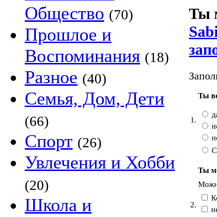
Общество
Ты 
(70)
Sabi
Прошлое и
зап
Воспоминания
(18)
Разное
Запол
(40)
Семья, Дом, Дети
Ты в
д
(66)
1.
н
Спорт
н
(26)
С
Увлечения и Хобби
Ты ме
(20)
Можно
К
Школа и
2.
н