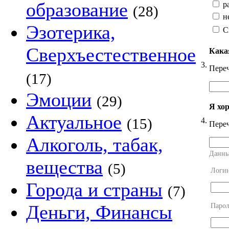
образование
ра
(28)
н
Эзотерика,
С
Сверхъестественное
Кака
3.
Переч
(17)
Эмоции
(29)
Я хо
Актуальное
(15)
4.
Переч
Алкоголь, табак,
Данны
вещества
(5)
Логи
Города и страны
(7)
Деньги, Финансы
Парол