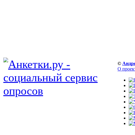
©
Андр
О проек