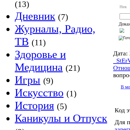
(13)
Ник
Дневник
(7)
Докаж
Журналы, Радио,
ТВ
(11)
Здоровье и
Дата:
_StEr
Медицина
(21)
Отно
вопро
Игры
(9)
В м
Искусство
(1)
История
(5)
Код э
Каникулы и Отпуск
Для п
зарег