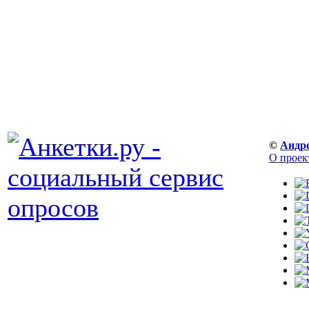
©
Андр
О проек