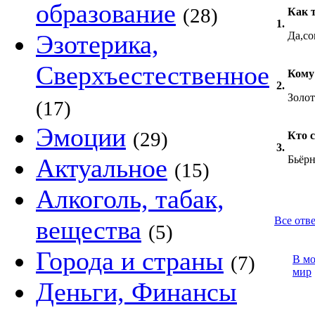
образование
(28)
Как т
1.
Эзотерика,
Да,со
Сверхъестественное
Кому 
2.
Золот
(17)
Эмоции
(29)
Кто 
3.
Актуальное
Бьёр
(15)
Алкоголь, табак,
Все отв
вещества
(5)
Города и страны
(7)
В м
мир
Деньги, Финансы