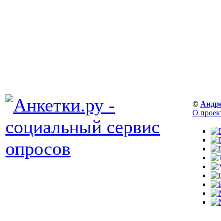
©
Андр
О проек