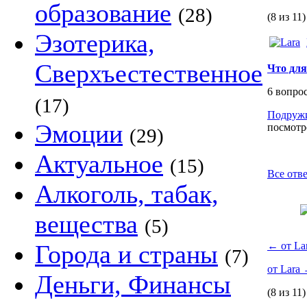
образование
(28)
(8 из 11)
Эзотерика,
Сверхъестественное
Что для
6 вопро
(17)
Подруж
Эмоции
посмотре
(29)
Актуальное
(15)
Все отве
Алкоголь, табак,
вещества
(5)
Города и страны
←
от La
(7)
от Lara
Деньги, Финансы
(8 из 11)