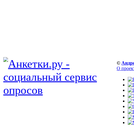
©
Андр
О проек