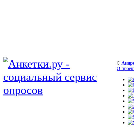
©
Андр
О проек