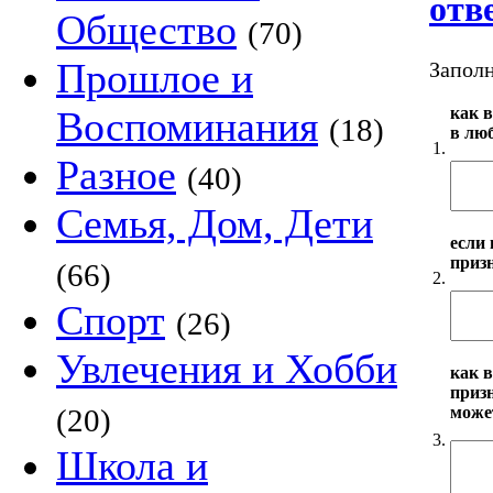
отв
Общество
(70)
Прошлое и
Заполн
как 
Воспоминания
(18)
в люб
1.
Разное
(40)
Семья, Дом, Дети
если 
призн
(66)
2.
Спорт
(26)
Увлечения и Хобби
как в
призн
может
(20)
3.
Школа и