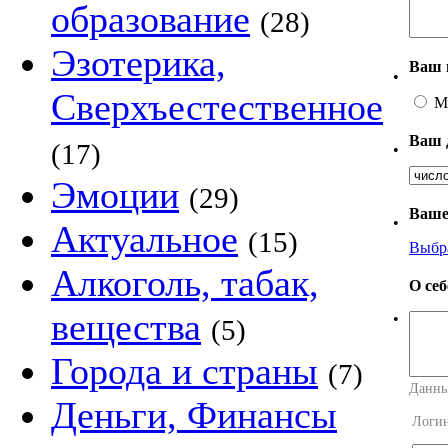
образование
(28)
Эзотерика,
Ваш 
•
Сверхъестественное
М
Ваш 
(17)
•
Эмоции
(29)
Ваше
•
Актуальное
(15)
Выбр
Алкоголь, табак,
О се
вещества
•
(5)
Города и страны
(7)
Данны
Деньги, Финансы
Логи