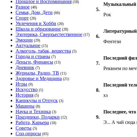
Прошлое и Воспоминания
(18)
Музыкальный 
Разное
(40)
5.
Семья, Дом, Дети
(66)
Рок
Спорт
(26)
Увлечения и Хобби
(20)
Школа и образование
(28)
Литературный 
Эзотерика, Сверхъестественное
(17)
6.
Эмоции
(29)
Фентези
Актуальное
(15)
Алкоголь, табак, вещества
(5)
Города и страны
(7)
Последний фил
Деньги, Финансы
(13)
7.
Дневник
(7)
Реквием по меч
Журналы, Радио, ТВ
(11)
Здоровье и Медицина
(21)
Игры
(9)
Последний тел
Искусство
8.
(1)
История
хз
(5)
Каникулы и Отпуск
(3)
Машины
(8)
Наука и Техника
Последнее, чт
(3)
Праздники, Подарки
9.
(12)
Э... А чай сюда
Работа, Карьера
(18)
Советы
(5)
Соц.опросы
(65)