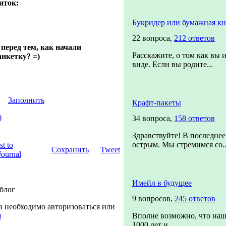
иток:
Букридер или бумажная кн
22 вопроса,
212 ответов
перед тем, как начали
Расскажите, о том как вы 
анкетку? =)
виде. Если вы родите...
Заполнить
Крафт-пакеты
)
34 вопроса,
158 ответов
Здравствуйте! В последнее
острым. Мы стремимся со..
Сохранить
Tweet
Имейл в будущее
 блог
9 вопросов,
245 ответов
а необходимо авторизоваться или
я
Вполне возможно, что наш
1000 лет и ...