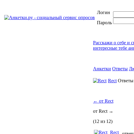
Логин
Пароль
Расскажи о себе и 
интересные тебе ан
Анкетки
Ответы
Л
Rect
Ответ
←
от Rect
от Rect
→
(12 из 12)
Rect
отвеча