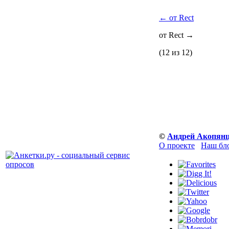
←
от Rect
от Rect
→
(12 из 12)
©
Андрей Акопян
О проекте
Наш бл