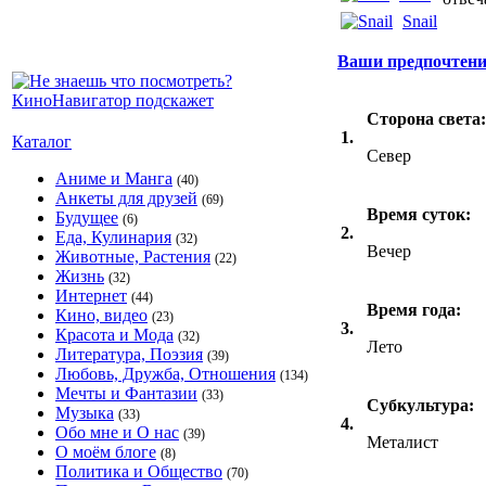
Snail
Ваши предпочтен
Сторона света:
1.
Каталог
Север
Аниме и Манга
(40)
Анкеты для друзей
(69)
Время суток:
Будущее
(6)
2.
Еда, Кулинария
(32)
Вечер
Животные, Растения
(22)
Жизнь
(32)
Интернет
(44)
Время года:
Кино, видео
(23)
3.
Красота и Мода
(32)
Лето
Литература, Поэзия
(39)
Любовь, Дружба, Отношения
(134)
Мечты и Фантазии
(33)
Субкультура:
Музыка
(33)
4.
Обо мне и О нас
(39)
Металист
О моём блоге
(8)
Политика и Общество
(70)