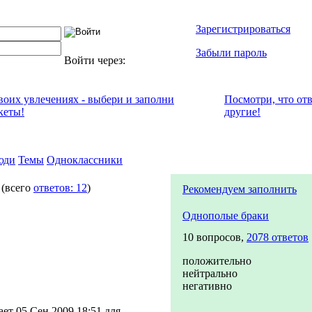
Зарегистрироваться
Забыли пароль
Войти через:
своих увлечениях - выбери и заполни
Посмотри, что от
кеты!
другие!
юди
Темы
Одноклассники
ы
(всего
ответов: 12
)
Рекомендуем заполнить
Однополые браки
10 вопросов,
2078 ответов
положительно
нейтрально
негативно
ет 05 Сен 2009 18:51 для