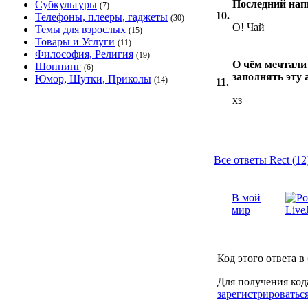
Последний нап
Субкультуры
(7)
10.
Телефоны, плееры, гаджеты
(30)
О! Чай
Темы для взрослых
(15)
Товары и Услуги
(11)
Философия, Религия
(19)
О чём мечтали 
Шоппинг
(6)
заполнять эту 
Юмор, Шутки, Приколы
(14)
11.
хз
Все ответы Rect (12
В мой
мир
Код этого ответа в
Для получения код
зарегистрироватьс