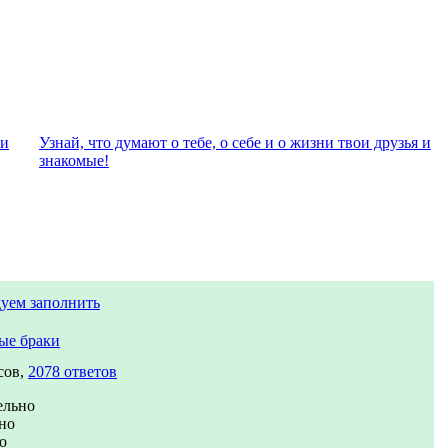
ли
Узнай, что думают о тебе, о себе и о жизни твои друзья и
знакомые!
уем заполнить
ые браки
сов,
2078 ответов
ельно
но
о