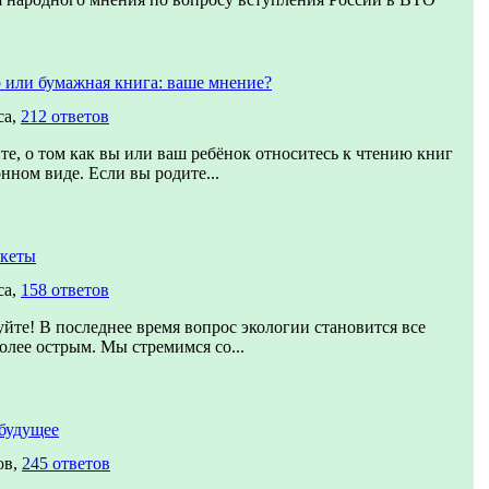
 или бумажная книга: ваше мнение?
са,
212 ответов
те, о том как вы или ваш ребёнок относитесь к чтению книг
онном виде. Если вы родите...
акеты
са,
158 ответов
уйте! В последнее время вопрос экологии становится все
более острым. Мы стремимся со...
будущее
ов,
245 ответов