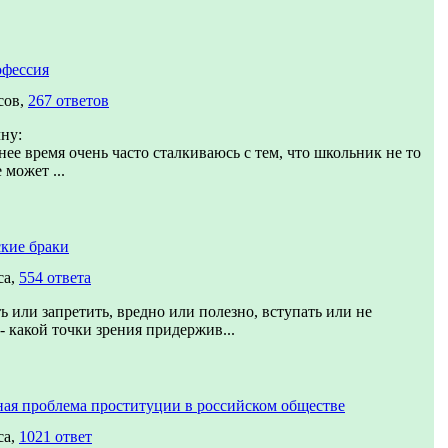
офессия
сов,
267 ответов
чну:
нее время очень часто сталкиваюсь с тем, что школьник не то
 может ...
кие браки
са,
554 ответа
ь или запретить, вредно или полезно, вступать или не
 - какой точки зрения придержив...
ая проблема проституции в российском обществе
са,
1021 ответ