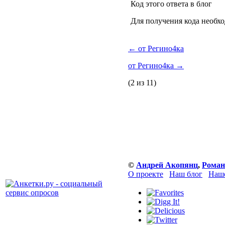
Код этого ответа в блог
Для получения кода необх
←
от Регино4ка
от Регино4ка
→
(2 из 11)
©
Андрей Акопянц
,
Роман
О проекте
Наш блог
Наше