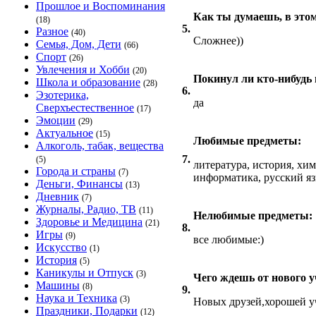
Прошлое и Воспоминания
Как ты думаешь, в этом
(18)
5.
Разное
(40)
Сложнее))
Семья, Дом, Дети
(66)
Спорт
(26)
Увлечения и Хобби
(20)
Покинул ли кто-нибудь
Школа и образование
(28)
6.
Эзотерика,
да
Сверхъестественное
(17)
Эмоции
(29)
Актуальное
(15)
Любимые предметы:
Алкоголь, табак, вещества
7.
(5)
литература, история, хим
Города и страны
(7)
информатика, русский яз
Деньги, Финансы
(13)
Дневник
(7)
Журналы, Радио, ТВ
(11)
Нелюбимые предметы:
Здоровье и Медицина
(21)
8.
Игры
(9)
все любимые:)
Искусство
(1)
История
(5)
Каникулы и Отпуск
(3)
Чего ждешь от нового у
Машины
(8)
9.
Наука и Техника
(3)
Новых друзей,хорошей у
Праздники, Подарки
(12)