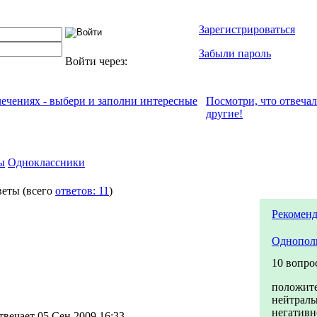
Зарегистрироваться
Забыли пароль
Войти через:
лечениях - выбери и заполни интересные
Посмотри, что отвeча
другие!
ы
Одноклассники
веты
(всего
ответов: 11
)
Рекоменд
Однопол
10 вопро
положит
нейтраль
негативн
твечает 05 Сен 2009 16:33