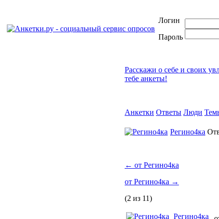
Логин
Пароль
Расскажи о себе и своих ув
тебе анкеты!
Анкетки
Ответы
Люди
Тем
Регино4ка
От
←
от Регино4ка
от Регино4ка
→
(2 из 11)
Регино4ка
о