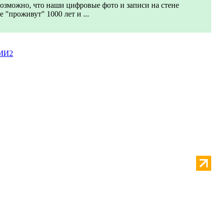
озможно, что наши цифровые фото и записи на стене
 "проживут" 1000 лет и ...
МИ2