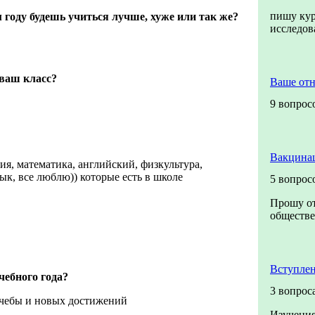
пишу кур
 году будешь учиться лучше, хуже или так же?
исследо
 ваш класс?
Ваше от
9 вопрос
Вакцинац
ия, математика, английский, физкультура,
ык, все люблю)) которые есть в школе
5 вопрос
Прошу от
обществе
Вступлен
чебного года?
3 вопрос
чебы и новых достижений
Изучения