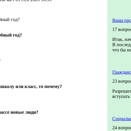
бный год?
Ваша пр
17 вопро
ебный год?
Итак, на
В послед
что бы не
?
Гражданс
23 вопро
школу или класс, то почему?
Разрешит
вступать
лассе новые люди?
Социальн
24 вопро