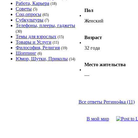
Работа, Карьера
(18)
Советы
(5)
Пол
Соц.опросы
(65)
•
Субкультуры
(7)
Женский
Телефоны, плееры, гаджеты
(30)
Темы для взрослых
(15)
Возраст
Товары и Услуги
•
(11)
Философия, Религия
32 года
(19)
Шоппинг
(6)
Юмор, Шутки, Приколы
(14)
Место жительства
•
—
Все ответы Регино4ка (11)
В мой мир