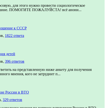
совую, для этого нужно провести социологическое
вание. ПОМОГИТЕ ПОЖАЛУЙСТА! всё анони...
ношение к СССР
ов,
1822 ответа
ия детей
ов,
396 ответов
ветить на представленную ниже анкету для получения
нного мнения, кого не затруднит п...
ие России в ВТО
а,
329 ответов
 народного мнения по вопросу вступления России в ВТО