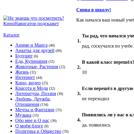
Снова в школу!
Как начался ваш новый уче
Каталог
Ты рад, что начался уч
1.
Аниме и Манга
(40)
рад, соскучался по учебе.
Анкеты для друзей
(69)
Будущее
(6)
Еда, Кулинария
(32)
В какой класс перешёл
Животные, Растения
2.
(22)
Жизнь
10
(32)
Интернет
(44)
Кино, видео
(23)
Красота и Мода
Если перешёл в другую 
(32)
Литература, Поэзия
3.
(39)
не переходил
Любовь, Дружба,
Отношения
(134)
Мечты и Фантазии
(33)
Появились ли у вас в к
Музыка
(33)
4.
Обо мне и О нас
(39)
да, появились
О моём блоге
(8)
Политика и Общество
(70)