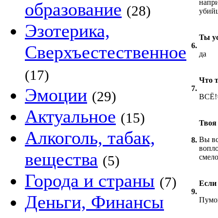
напри
образование
(28)
убий
Эзотерика,
Ты у
6.
Сверхъестественное
да
(17)
Что 
7.
Эмоции
(29)
ВСЁ!
Актуальное
(15)
Твоя
Алкоголь, табак,
Вы вс
8.
вопло
вещества
(5)
смело
Города и страны
(7)
Если
9.
Деньги, Финансы
Пумо