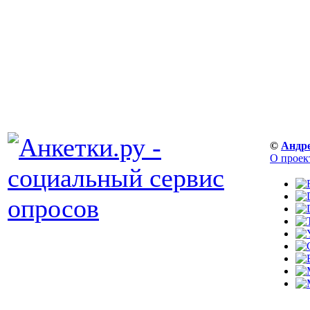
©
Андр
О проек