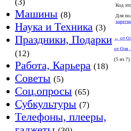
(3)
Код это
Машины
(8)
Для по
зареги
Наука и Техника
(3)
Праздники, Подарки
←
от О
от Оля
(12)
(5 из 7)
Работа, Карьера
(18)
Советы
(5)
Соц.опросы
(65)
Субкультуры
(7)
Телефоны, плееры,
гаджеты
(30)