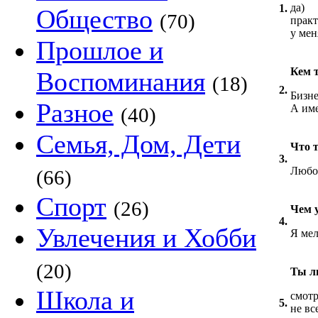
да)
1.
Общество
(70)
практ
у мен
Прошлое и
Кем 
Воспоминания
(18)
2.
Бизне
Разное
А име
(40)
Семья, Дом, Дети
Что 
3.
Любо
(66)
Спорт
(26)
Чем 
4.
Увлечения и Хобби
Я ме
(20)
Ты л
Школа и
смотр
5.
не в