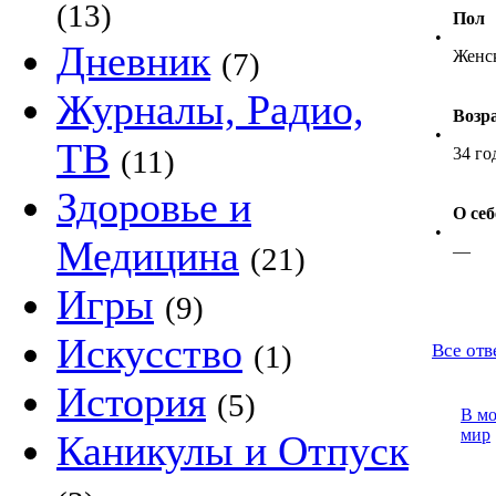
(13)
Пол
•
Дневник
(7)
Женс
Журналы, Радио,
Возр
•
ТВ
(11)
34 го
Здоровье и
О себ
•
Медицина
(21)
—
Игры
(9)
Искусство
(1)
Все отв
История
(5)
В м
мир
Каникулы и Отпуск