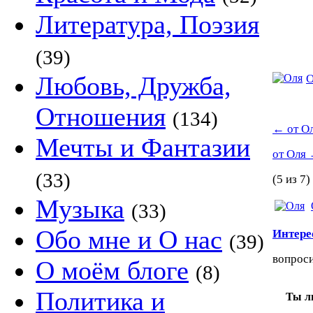
Литература, Поэзия
(39)
Любовь, Дружба,
О
Отношения
(134)
←
от О
Мечты и Фантазии
от Оля
(33)
(5 из 7)
Музыка
(33)
Обо мне и О нас
Интере
(39)
вопрос
О моём блоге
(8)
Политика и
Ты л