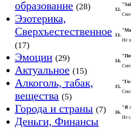
образование
(28)
"Sai
12.
Смот
Эзотерика,
Сверхъестественное
"Ма
13.
Не з
(17)
Эмоции
(29)
"Пя
14.
Смот
Актуальное
(15)
Алкоголь, табак,
"Го
15.
Смот
вещества
(5)
Города и страны
(7)
"Я 
16.
Не с
Деньги, Финансы