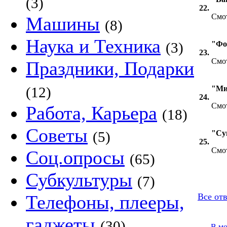
(3)
22.
Смот
Машины
(8)
Наука и Техника
(3)
"Фо
23.
Смот
Праздники, Подарки
(12)
"Ми
24.
Смот
Работа, Карьера
(18)
Советы
(5)
"Су
25.
Смот
Соц.опросы
(65)
Субкультуры
(7)
Телефоны, плееры,
Все отв
гаджеты
(30)
В м