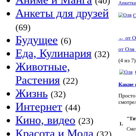
(40)
Анкетк
Анкеты для друзей
О
(69)
Будущее
←
от О
(6)
от Оля
Еда, Кулинария
(32)
(4 из 7)
Животные,
Растения
(22)
Какие
Жизнь
(32)
Просто
смотрел
Интернет
(44)
Кино, видео
(23)
"Ти
1.
Смот
Красота и Мода
(32)