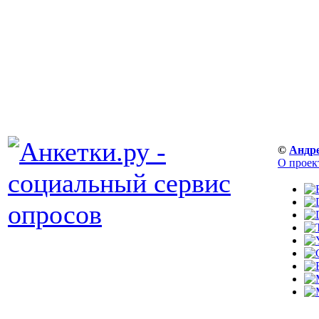
©
Андр
О проек