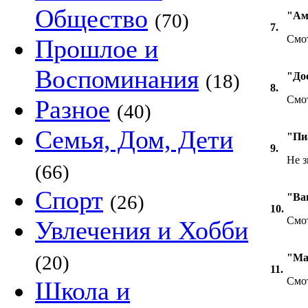
Общество
(70)
"Ам
7.
Смот
Прошлое и
Воспоминания
(18)
"До
8.
Смот
Разное
(40)
Семья, Дом, Дети
"Пи
9.
Не з
(66)
Спорт
(26)
"Ва
10.
Смот
Увлечения и Хобби
(20)
"Ма
11.
Смот
Школа и