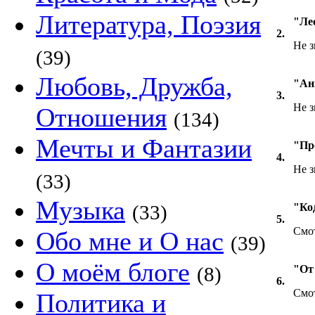
Литература, Поэзия
"Ле
2.
Не з
(39)
Любовь, Дружба,
"Ан
3.
Не з
Отношения
(134)
Мечты и Фантазии
"Пр
4.
Не з
(33)
Музыка
(33)
"Ко
5.
Смо
Обо мне и О нас
(39)
О моём блоге
(8)
"От 
6.
Смо
Политика и