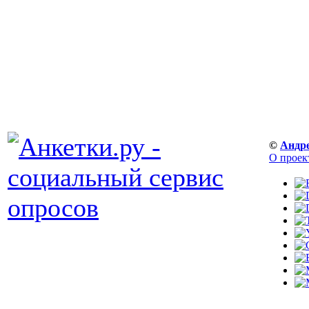
©
Андр
О проек