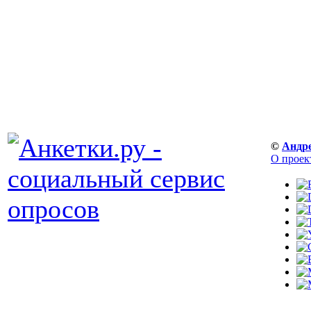
©
Андр
О проек