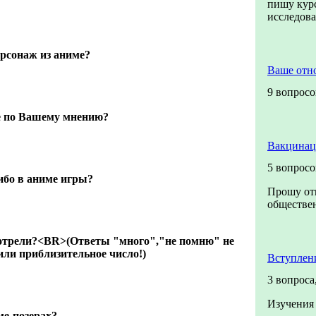
пишу курс
исследов
сонаж из аниме?
Ваше отн
9 вопросо
е по Вашему мнению?
Вакцинац
5 вопросо
ибо в аниме игры?
Прошу отв
обществен
отрели?<BR>(Ответы "много","не помню" не
ли приблизительное число!)
Вступлен
3 вопроса
Изучения
ме-позерах?