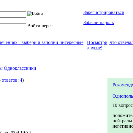
Зарегистрироваться
Забыли пароль
Войти через:
влечениях - выбери и заполни интересные
Посмотри, что отвeча
другие!
ы
Одноклассники
о
ответов: 4
)
Рекоменд
Однополы
10 вопрос
положите
нейтраль
негативн
 Сен 2009 19:34