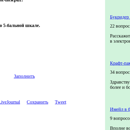
Букридер 
о 5-бальной шкале.
22 вопрос
Расскажит
в электро
Крафт-па
34 вопрос
Заполнить
Здравству
более и б
Сохранить
Tweet
Имейл в 
9 вопросо
Вполне во