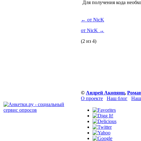
Для получения кода необх
←
от NicK
от NicK
→
(2 из 4)
©
Андрей Акопянц
,
Роман
О проекте
Наш блог
Наш