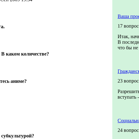
Ваша про
17 вопрос
а.
Итак, нач
В последн
что бы не 
 В каком количестве?
Гражданс
23 вопрос
тесь аниме?
Разрешить
вступать 
Социальн
24 вопрос
 субкультурой?