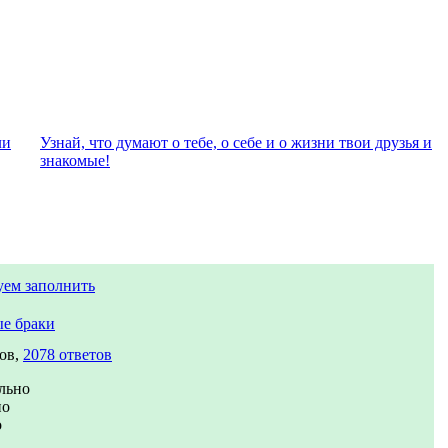
ли
Узнай, что думают о тебе, о себе и о жизни твои друзья и
знакомые!
уем заполнить
е браки
ов,
2078 ответов
льно
но
о