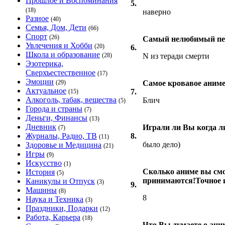
Прошлое и Воспоминания
5.
(18)
наверно
Разное
(40)
Семья, Дом, Дети
(66)
Спорт
(26)
Самый нелюбимый пер
Увлечения и Хобби
(20)
6.
Школа и образование
(28)
N из теради смерти
Эзотерика,
Сверхъестественное
(17)
Эмоции
(29)
Самое кровавое аним
Актуальное
7.
(15)
Алкоголь, табак, вещества
Блич
(5)
Города и страны
(7)
Деньги, Финансы
(13)
Дневник
Играли ли Вы когда л
(7)
Журналы, Радио, ТВ
8.
(11)
было дело)
Здоровье и Медицина
(21)
Игры
(9)
Искусство
(1)
Сколько аниме вы см
История
(5)
принимаются!Точное и
Каникулы и Отпуск
(3)
9.
Машины
(8)
8
Наука и Техника
(3)
Праздники, Подарки
(12)
Работа, Карьера
(18)
Что Вы думаете о ани