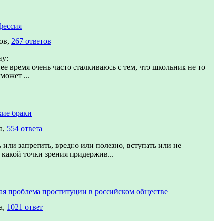
фессия
ов,
267 ответов
ну:
ее время очень часто сталкиваюсь с тем, что школьник не то
может ...
кие браки
а,
554 ответа
 или запретить, вредно или полезно, вступать или не
- какой точки зрения придержив...
ая проблема проституции в российском обществе
а,
1021 ответ