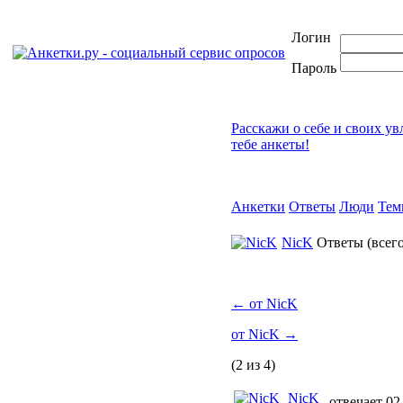
Логин
Пароль
Расскажи о себе и своих у
тебе анкеты!
Анкетки
Ответы
Люди
Тем
NicK
Ответы
(всег
←
от NicK
от NicK
→
(2 из 4)
NicK
отвечает 02