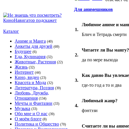
Для анимешников
Любимое аниме и манг
1.
Каталог
Блич и Тетрадь смерти
Аниме и Манга
(40)
Анкеты для друзей
(69)
Читаете ли Вы мангу?
Будущее
(6)
2.
Еда, Кулинария
(32)
да по мере выхода
Животные, Растения
(22)
Жизнь
(32)
Интернет
(44)
Как давно Вы увлекае
Кино, видео
(23)
3.
Красота и Мода
(32)
где-то год а то и два
Литература, Поэзия
(39)
Любовь, Дружба,
Отношения
(134)
Любимый жанр?
Мечты и Фантазии
(33)
4.
Музыка
(33)
фэнтэзи
Обо мне и О нас
(39)
О моём блоге
(8)
Политика и Общество
(70)
Считаете ли вы аниме