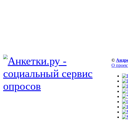
©
Андр
О проек