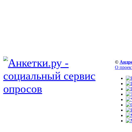
©
Андр
О проек