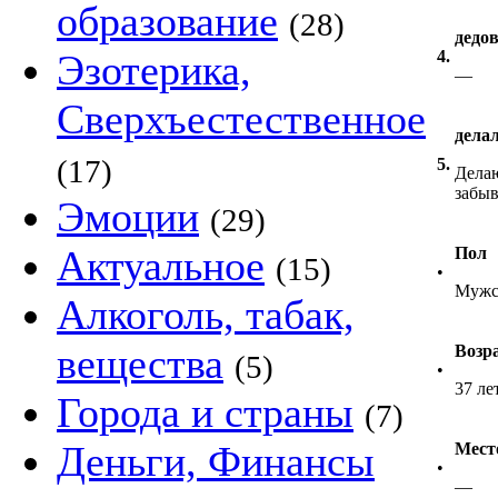
образование
(28)
дедо
Эзотерика,
4.
—
Сверхъестественное
дела
(17)
5.
Делаю
забыв
Эмоции
(29)
Актуальное
Пол
(15)
•
Мужс
Алкоголь, табак,
вещества
Возр
(5)
•
37 ле
Города и страны
(7)
Деньги, Финансы
Мест
•
—