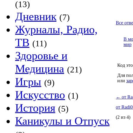
(13)
Дневник
(7)
Все отве
Журналы, Радио,
ТВ
В м
(11)
мир
Здоровье и
Медицина
Код это
(21)
Для пол
Игры
(9)
или
зар
Искусство
(1)
←
от Ra
История
(5)
от Radi
Каникулы и Отпуск
(2 из 4)