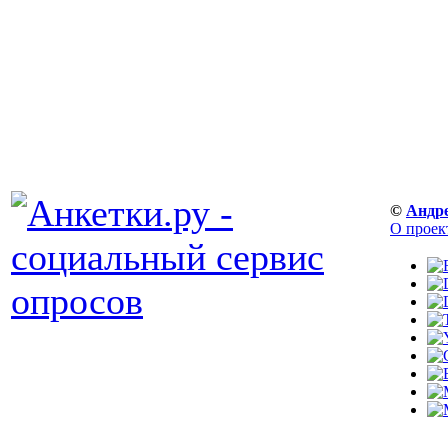
©
Андр
О проек