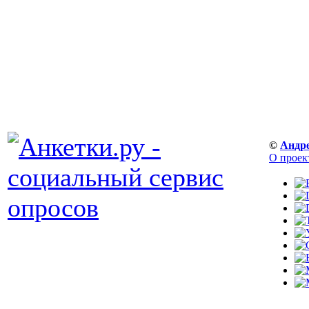
©
Андр
О проек