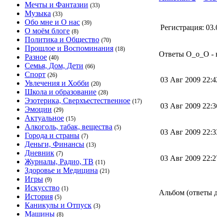
Мечты и Фантазии
(33)
Музыка
(33)
Обо мне и О нас
(39)
Регистрация:
03.
О моём блоге
(8)
Политика и Общество
(70)
Прошлое и Воспоминания
(18)
Ответы О_о_О - 
Разное
(40)
Семья, Дом, Дети
(66)
Спорт
(26)
03 Авг 2009 22:
Увлечения и Хобби
(20)
Школа и образование
(28)
Эзотерика, Сверхъестественное
(17)
03 Авг 2009 22:
Эмоции
(29)
Актуальное
(15)
Алкоголь, табак, вещества
(5)
03 Авг 2009 22:
Города и страны
(7)
Деньги, Финансы
(13)
Дневник
(7)
03 Авг 2009 22:
Журналы, Радио, ТВ
(11)
Здоровье и Медицина
(21)
Игры
(9)
Искусство
(1)
Альбом (ответы д
История
(5)
Каникулы и Отпуск
(3)
Машины
(8)