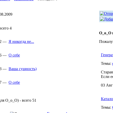
08.2009
всего 4
О_о_О 
42 —
Я никогда не...
Пожалуй
Генера
36 —
О себе
Темы:
33 —
Ваша сущность)
Старая
Если е
27 —
О себе
03 Авг
Катало
ля О_о_О) - всего 51
Темы: