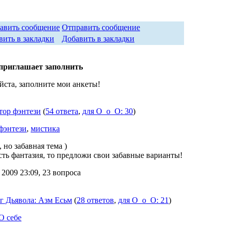
Отправить сообщение
Добавить в закладки
приглашает заполнить
ста, заполните мои анкеты!
тор фэнтези
(
54 ответа
,
для О_о_О: 30
)
фэнтези
,
мистика
, но забавная тема )
сть фантазия, то предложи свои забавные варианты!
 2009 23:09, 23 вопроса
г Дьявола: Азм Есьм
(
28 ответов
,
для О_о_О: 21
)
О себе