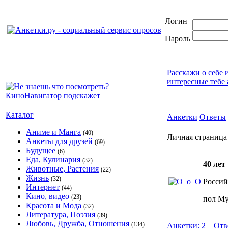
Логин
Пароль
Расскажи о себе 
интересные тебе 
Каталог
Анкетки
Ответы
Аниме и Манга
(40)
Личная страниц
Анкеты для друзей
(69)
Будущее
(6)
Еда, Кулинария
(32)
40 лет
Животные, Растения
(22)
Жизнь
(32)
Россий
Интернет
(44)
Кино, видео
(23)
пол М
Красота и Мода
(32)
Литература, Поэзия
(39)
Любовь, Дружба, Отношения
(134)
Анкетки: 2
Отв