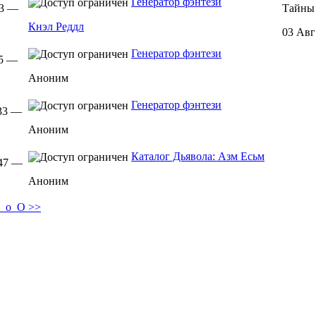
Генератор фэнтези
33 —
Тайны 
Кнэл Реддл
03 Авг
Генератор фэнтези
45 —
Аноним
Генератор фэнтези
:33 —
Аноним
Каталог Дьявола: Азм Есьм
:47 —
Аноним
О_о_О >>