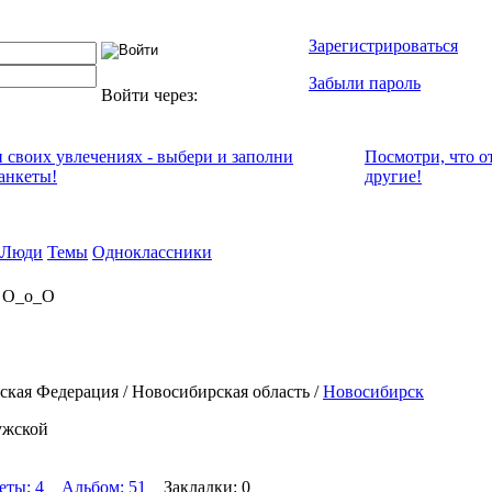
Зарегистрироваться
Забыли пароль
Войти через:
и своих увлечениях - выбери и заполни
Посмотри, что о
анкеты!
другие!
Люди
Темы
Одноклассники
а О_о_О
ская Федерация / Новосибирская область /
Новосибирск
ужской
еты: 4
Альбом: 51
Закладки: 0