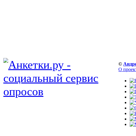
©
Андр
О проек