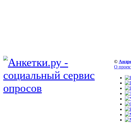
©
Андр
О проек