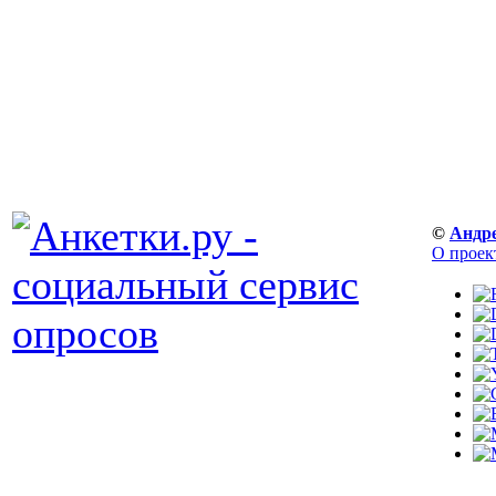
©
Андр
О проек