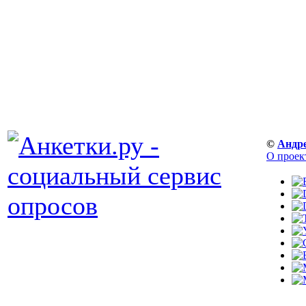
©
Андр
О проек