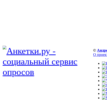
©
Андр
О проек