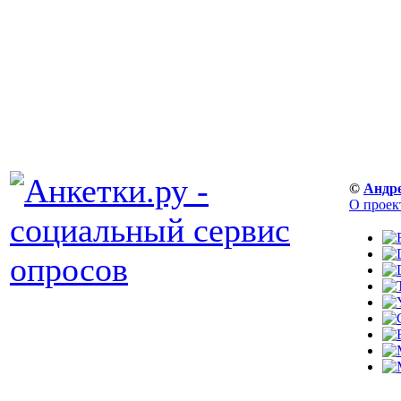
©
Андр
О проек