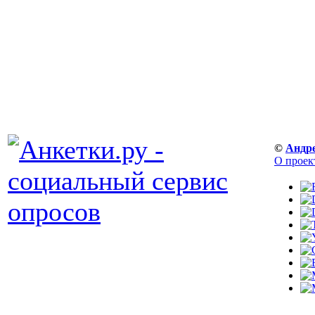
©
Андр
О проек