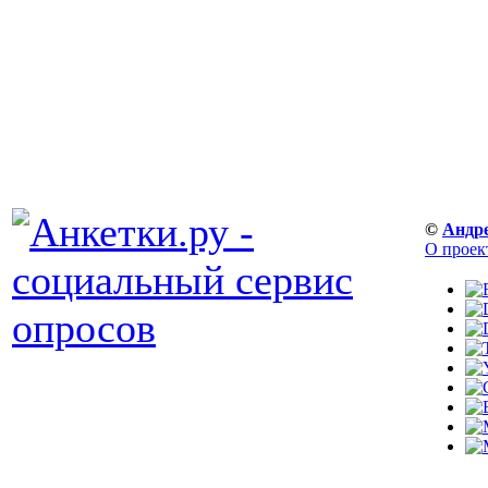
©
Андр
О проек