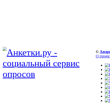
©
Андр
О проек