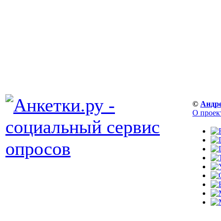
©
Андр
О проек