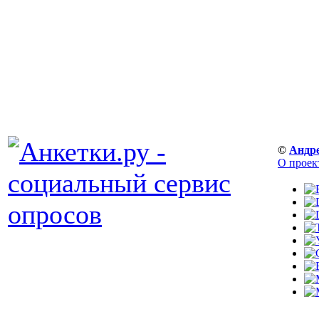
©
Андр
О проек