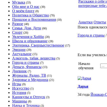
Расскажи о себе 
Музыка
(33)
интересные тебе 
Обо мне и О нас
(39)
О моём блоге
(8)
Политика и Общество
(70)
Прошлое и Воспоминания
(18)
Анкетки
Ответы
Разное
(40)
Поиск однокласс
Семья, Дом, Дети
(66)
Спорт
(26)
Города и страны
Увлечения и Хобби
(20)
Школа и образование
(28)
Эзотерика, Сверхъестественное
(17)
Эмоции
(29)
Актуальное
(15)
Если вы учились 
Алкоголь, табак, вещества
(5)
Города и страны
(7)
Начало
Деньги, Финансы
(13)
обучения
Дневник
(7)
Журналы, Радио, ТВ
(11)
Здоровье и Медицина
(21)
Игры
(9)
Дарья
Искусство
(1)
История
(5)
34 года
Йошкар-
Каникулы и Отпуск
(3)
Машины
(8)
Наука и Техника
(3)