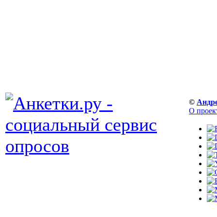
©
Андр
О проек