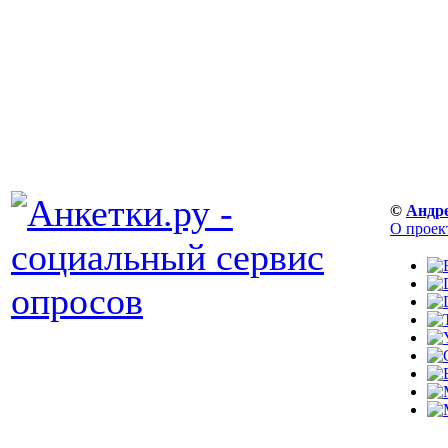
©
Андр
О проек