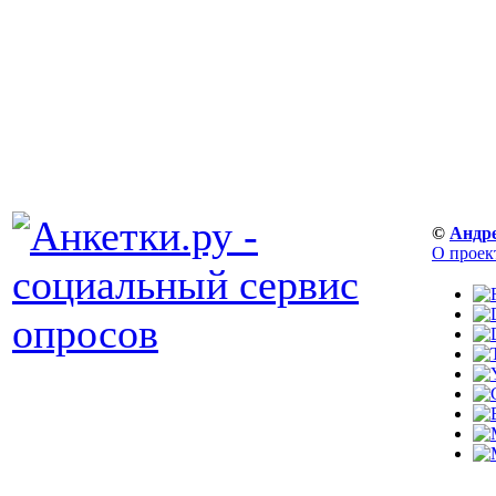
©
Андр
О проек