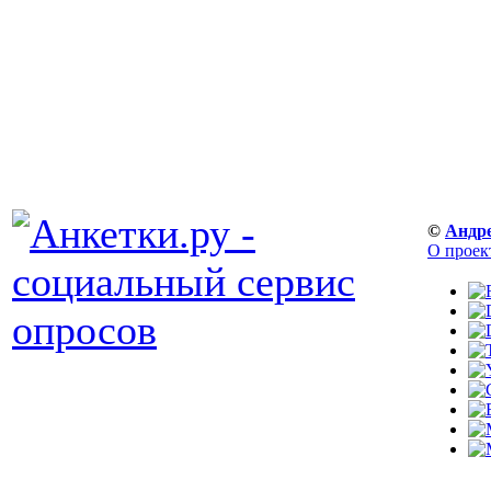
©
Андр
О проек