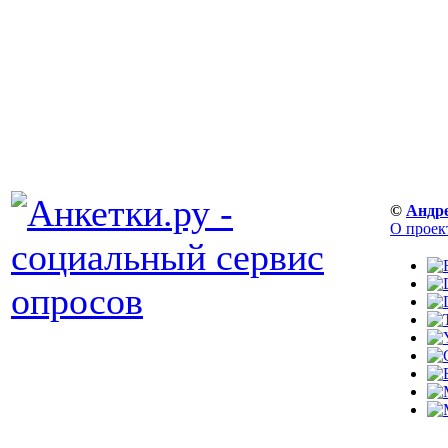
©
Андр
О проек