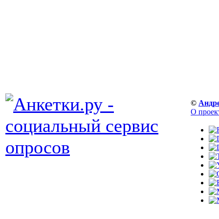
©
Андр
О проек