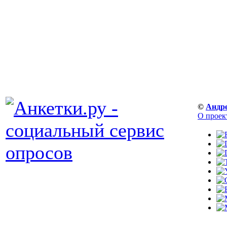
©
Андр
О проек