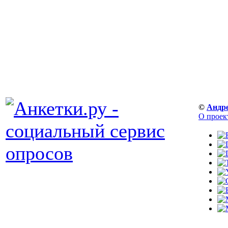
©
Андр
О проек