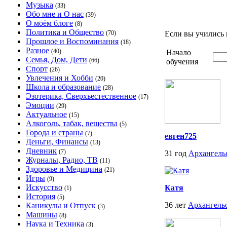
Музыка
(33)
Обо мне и О нас
(39)
О моём блоге
(8)
Политика и Общество
(70)
Если вы учились 
Прошлое и Воспоминания
(18)
Разное
(40)
Начало
Семья, Дом, Дети
(66)
обучения
Спорт
(26)
Увлечения и Хобби
(20)
Школа и образование
(28)
Эзотерика, Сверхъестественное
(17)
Эмоции
(29)
Актуальное
(15)
Алкоголь, табак, вещества
(5)
Города и страны
(7)
евген725
Деньги, Финансы
(13)
Дневник
(7)
31 год
Архангель
Журналы, Радио, ТВ
(11)
Здоровье и Медицина
(21)
Игры
(9)
Искусство
Катя
(1)
История
(5)
36 лет
Архангель
Каникулы и Отпуск
(3)
Машины
(8)
Наука и Техника
(3)