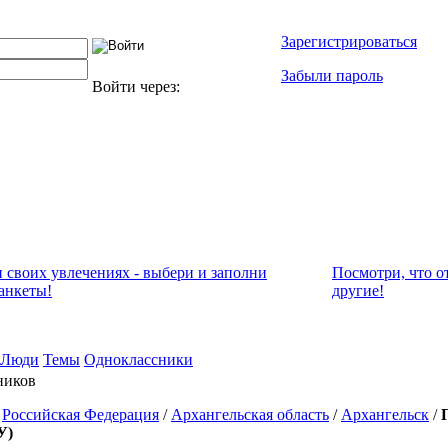
Зарегистрироваться
Забыли пароль
Войти через:
и своих увлечениях - выбери и заполни
Посмотри, что о
анкеты!
другие!
Люди
Темы
Одноклассники
ников
/
Российская Федерация
/
Архангельская область
/
Архангельск
/
У)