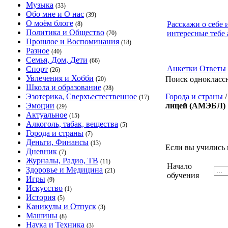
Музыка
(33)
Обо мне и О нас
(39)
О моём блоге
Расскажи о себе 
(8)
Политика и Общество
интересные тебе 
(70)
Прошлое и Воспоминания
(18)
Разное
(40)
Семья, Дом, Дети
(66)
Анкетки
Ответы
Спорт
(26)
Увлечения и Хобби
Поиск однокласс
(20)
Школа и образование
(28)
Эзотерика, Сверхъестественное
Города и страны
(17)
Эмоции
лицей (АМЭБЛ)
(29)
Актуальное
(15)
Алкоголь, табак, вещества
(5)
Города и страны
(7)
Деньги, Финансы
(13)
Если вы учились 
Дневник
(7)
Журналы, Радио, ТВ
(11)
Начало
Здоровье и Медицина
(21)
обучения
Игры
(9)
Искусство
(1)
История
(5)
Каникулы и Отпуск
(3)
Машины
(8)
Наука и Техника
(3)