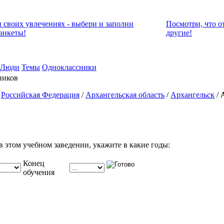
и своих увлечениях - выбери и заполни
Посмотри, что о
анкеты!
другие!
Люди
Темы
Одноклассники
ников
/
Российская Федерация
/
Архангельская область
/
Архангельск
/
в этом учебном заведении, укажите в какие годы:
Конец
обучения