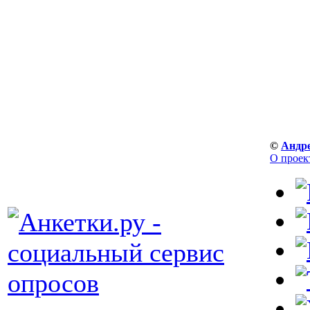
©
Андр
О проек