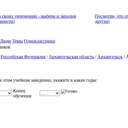
и своих увлечениях - выбери и заполни
Посмотри, что о
анкеты!
другие!
Люди
Темы
Одноклассники
ников
/
Российская Федерация
/
Архангельская область
/
Архангельск
/
в этом учебном заведении, укажите в какие годы:
Конец
обучения