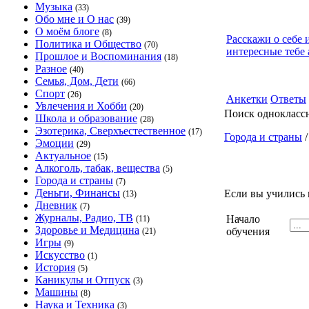
Музыка
(33)
Обо мне и О нас
(39)
О моём блоге
(8)
Расскажи о себе 
Политика и Общество
(70)
интересные тебе 
Прошлое и Воспоминания
(18)
Разное
(40)
Семья, Дом, Дети
(66)
Спорт
(26)
Анкетки
Ответы
Увлечения и Хобби
(20)
Поиск однокласс
Школа и образование
(28)
Эзотерика, Сверхъестественное
(17)
Города и страны
Эмоции
(29)
Актуальное
(15)
Алкоголь, табак, вещества
(5)
Города и страны
(7)
Деньги, Финансы
Если вы учились 
(13)
Дневник
(7)
Журналы, Радио, ТВ
Начало
(11)
Здоровье и Медицина
обучения
(21)
Игры
(9)
Искусство
(1)
История
(5)
Каникулы и Отпуск
(3)
Машины
(8)
Наука и Техника
(3)