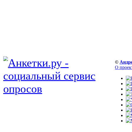
©
Андр
О проек