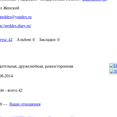
л Женский
geddes@yandex.ru
tp://geddes.diary.ru/
еты: 42
Альбом: 0 Закладки: 0
щительная, дружелюбная, разносторонняя
08.2014
le - всего 42
:00 —
Ваши отношения