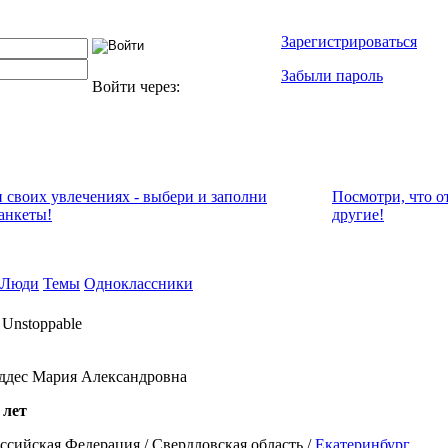
Зарегистрироваться
Забыли пароль
Войти через:
и своих увлечениях - выбери и заполни
Посмотри, что о
анкеты!
другие!
Люди
Темы
Одноклассники
Unstoppable
ддес Мария Александровна
 лет
ссийская Федерация / Свердловская область /
Екатеринбург