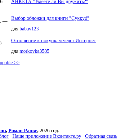
:56 —
АНКЕТА "Умеете ли Вы дружить?"
Выбор обложки для книги "Суккуб"
11 —
для
babay123
Отношение к покупкам через Интернет
10 —
для
morkovka3585
ppable >>
янц
,
Роман Равве
,
2026 год.
блог
Наше приложение Вконтакте.ру
Обратная связь