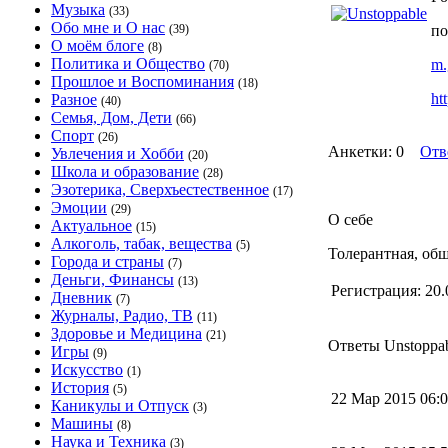
Музыка
(33)
Обо мне и О нас
(39)
по
О моём блоге
(8)
Политика и Общество
m.
(70)
Прошлое и Воспоминания
(18)
ht
Разное
(40)
Семья, Дом, Дети
(66)
Спорт
(26)
Анкетки: 0
Отв
Увлечения и Хобби
(20)
Школа и образование
(28)
Эзотерика, Сверхъестественное
(17)
Эмоции
(29)
О себе
Актуальное
(15)
Алкоголь, табак, вещества
(5)
Толерантная, об
Города и страны
(7)
Деньги, Финансы
(13)
Регистрация:
20.
Дневник
(7)
Журналы, Радио, ТВ
(11)
Здоровье и Медицина
(21)
Ответы Unstoppab
Игры
(9)
Искусство
(1)
История
(5)
22 Мар 2015 06
Каникулы и Отпуск
(3)
Машины
(8)
Наука и Техника
(3)