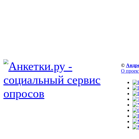
©
Андр
О проек