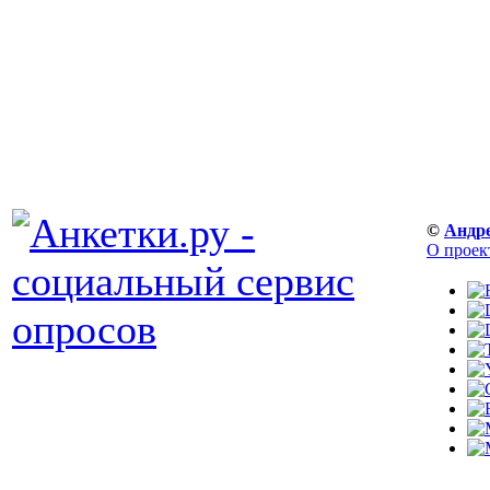
©
Андр
О проек