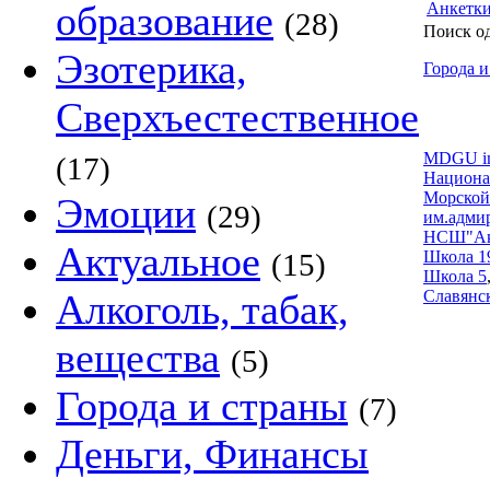
образование
Анкетк
(28)
Поиск о
Эзотерика,
Города и
Сверхъестественное
MDGU im.
(17)
Национа
Морской
Эмоции
(29)
им.адми
НСШ"Ака
Актуальное
(15)
Школа 1
Школа 5
Алкоголь, табак,
Славянс
вещества
(5)
Города и страны
(7)
Деньги, Финансы