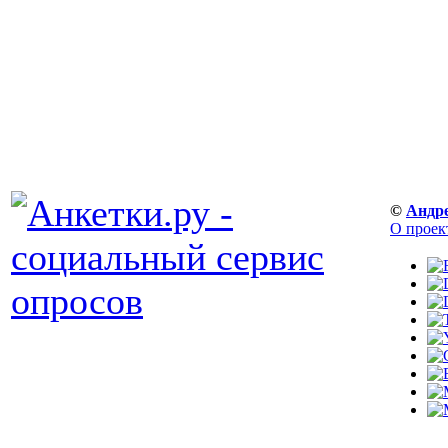
©
Андр
О проек