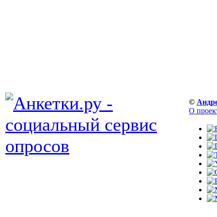
©
Андр
О проек