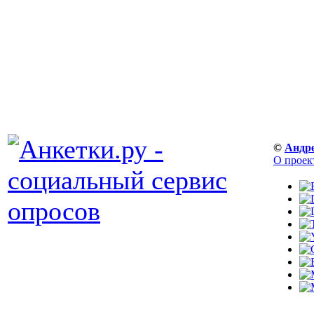
©
Андр
О проек